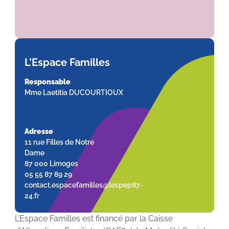
L’Espace Familles
Responsable
Mme Laetitia DUCOURTIOUX
Adresse
11 rue Filles de Notre
Dame
87 000 Limoges
05 55 87 89 29
contact.espacefamilles@lespep87-
24.fr
L’Espace Familles est financé par la Caisse