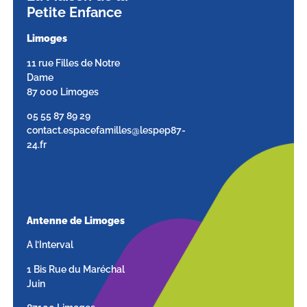
Petite Enfance
Limoges
11 rue Filles de Notre
Dame
87 000 Limoges
05 55 87 89 29
contact.espacefamilles@lespep87-
24.fr
Antenne de Limoges
A l’Interval
1 Bis Rue du Maréchal
Juin